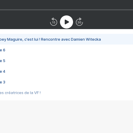
bey Maguire, c'est lui ! Rencontre avec Damien Witecka
e 6
e 5
e 4
e 3
s créatrices de la VF !
e 2
e 1
e Mektoub My Love arrive enfin ! Rencontre avec Shaïn Boumedine et Sal