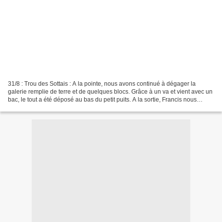
31/8 : Trou des Sottais : A la pointe, nous avons continué à dégager la
galerie remplie de terre et de quelques blocs. Grâce à un va et vient avec un
bac, le tout a été déposé au bas du petit puits. A la sortie, Francis nous
attendait pour la troisième...