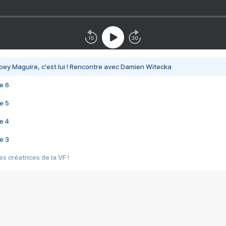
bey Maguire, c'est lui ! Rencontre avec Damien Witecka
e 6
e 5
e 4
e 3
s créatrices de la VF !
e 2
e 1
e Mektoub My Love arrive enfin ! Rencontre avec Shaïn Boumedine et Sal