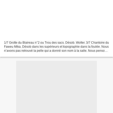
1/7 Grotte du Blaireau n°2 ou Trou des sacs. Désob. Wolter. 3/7 Chantoire du
Faweu Mika. Désob dans les supérieurs et topographie dans la foulée. Nous
n’avons pas retrouvé la pelle qui a donné son nom à la salle. Nous pensons
avoir torché cette zone très...