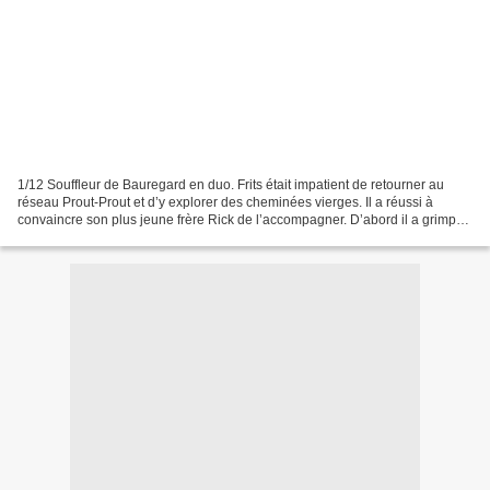
1/12 Souffleur de Bauregard en duo. Frits était impatient de retourner au
réseau Prout-Prout et d’y explorer des cheminées vierges. Il a réussi à
convaincre son plus jeune frère Rick de l’accompagner. D’abord il a grimpé
la cheminée de la première partie...