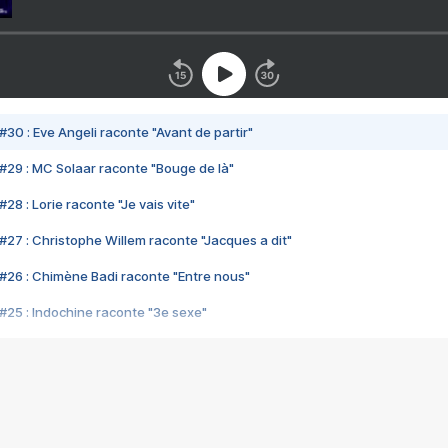
#30 : Eve Angeli raconte "Avant de partir"
#29 : MC Solaar raconte "Bouge de là"
28 : Lorie raconte "Je vais vite"
#27 : Christophe Willem raconte "Jacques a dit"
#26 : Chimène Badi raconte "Entre nous"
#25 : Indochine raconte "3e sexe"
#24 : Zaho raconte "C'est chelou"
#23 : Patrick Bruel raconte "Au café des délices"
#22 : Kyo raconte "Le chemin"