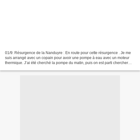
01/9: Résurgence de la Nanduyre : En route pour cette résurgence . Je me
suis arrangé avec un copain pour avoir une pompe à eau avec un moteur
thermique. J’ai été cherché la pompe du matin, puis on est parti chercher
Wolter. On avait 2 brouettes on a...