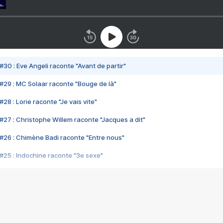
#30 : Eve Angeli raconte "Avant de partir"
#29 : MC Solaar raconte "Bouge de là"
28 : Lorie raconte "Je vais vite"
#27 : Christophe Willem raconte "Jacques a dit"
#26 : Chimène Badi raconte "Entre nous"
#25 : Indochine raconte "3e sexe"
#24 : Zaho raconte "C'est chelou"
#23 : Patrick Bruel raconte "Au café des délices"
#22 : Kyo raconte "Le chemin"